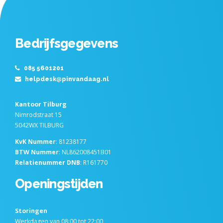
Bedrijfsgegevens
085 5601201
helpdesk@pinvandaag.nl
Kantoor Tilburg
Nimrodstraat 15
5042WX TILBURG
KvK Nummer
: 81238177
BTW Nummer
: NL862008451B01
Relatienummer DNB
: R161770
Openingstijden
Storingen
Werkdagen van 08:00 tot 22:00