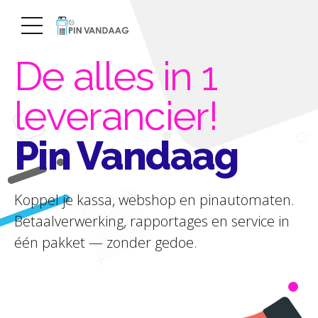
De alles in 1
leverancier!
Pin Vandaag
Koppel je kassa, webshop en pinautomaten.
Betaalverwerking, rapportages en service in
één pakket — zonder gedoe.