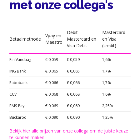
met onze collega's
Debit
Mastercard
Vpay en
Betaalmethode
Mastercard en
en Visa
Maestro
Visa Debit
(credit)
Pin Vandaag
€ 0,059
€ 0,059
1,6%
ING Bank
€ 0,065
€ 0,065
1,7%
Rabobank
€ 0,066
€ 0,066
1,7%
CCV
€ 0,068
€ 0,068
1,6%
EMS Pay
€ 0,069
€ 0,069
2,25%
Buckaroo
€ 0,090
€ 0,090
1,35%
Bekijk hier alle prijzen van onze collega om de juiste keuze
te kunnen maken