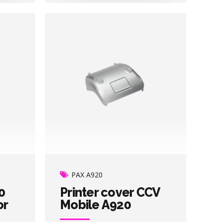
PAX A920
0
Printer cover CCV
or
Mobile A920