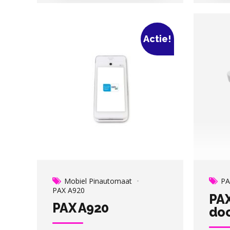
Actie!
Mobiel Pinautomaat
PA
PAX A920
PAX
PAX A920
doc