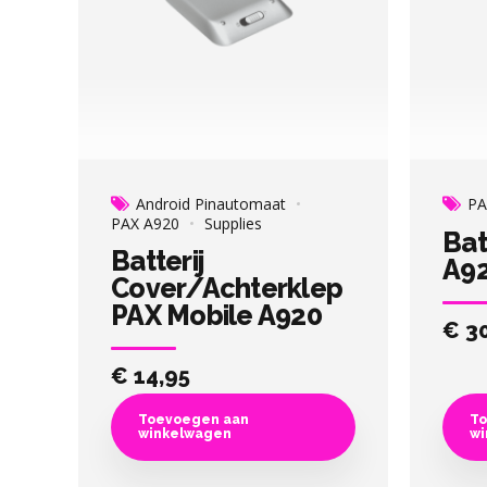
Android Pinautomaat
PA
PAX A920
Supplies
Bat
Batterij
A9
Cover/Achterklep
PAX Mobile A920
€
30
€
14,95
Toevoegen aan
To
winkelwagen
wi