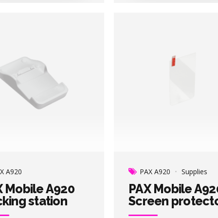
X A920
PAX A920
Supplies
 Mobile A920
PAX Mobile A92
king station
Screen protect