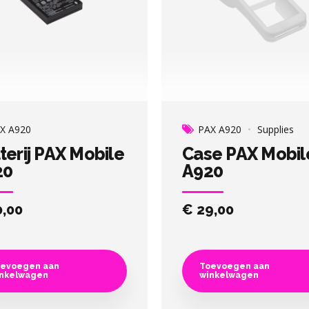
X A920
PAX A920
Supplies
terij PAX Mobile
Case PAX Mobil
20
A920
,00
€
29,00
evoegen aan
Toevoegen aan
nkelwagen
winkelwagen