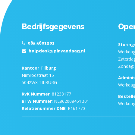
Bedrijfsgegevens
Open
085 5601201
Storing
helpdesk@pinvandaag.nl
Werkdage
Zaterdag
Zondag: 
Kantoor Tilburg
Nimrodstraat 15
Adminis
5042WX TILBURG
Werkdage
KvK Nummer
: 81238177
Bestell
BTW Nummer
: NL862008451B01
Werkdage
Relatienummer DNB
: R161770