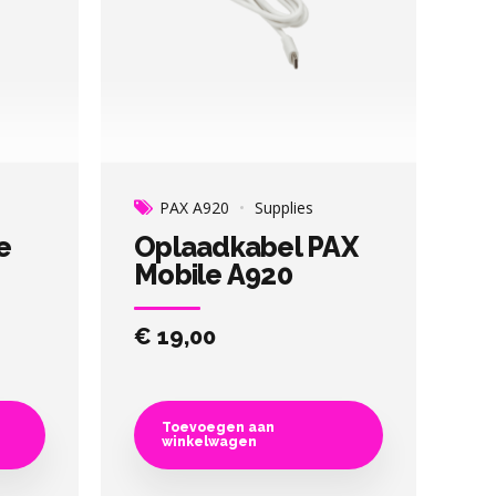
PAX A920
Supplies
e
Oplaadkabel PAX
Mobile A920
€
19,00
Toevoegen aan
winkelwagen