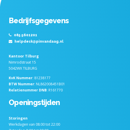
Bedrijfsgegevens
085 5601201
helpdesk@pinvandaag.nl
Kantoor Tilburg
Nimrodstraat 15
5042WX TILBURG
KvK Nummer
: 81238177
BTW Nummer
: NL862008451B01
Relatienummer DNB
: R161770
Openingstijden
Storingen
Werkdagen van 08:00 tot 22:00