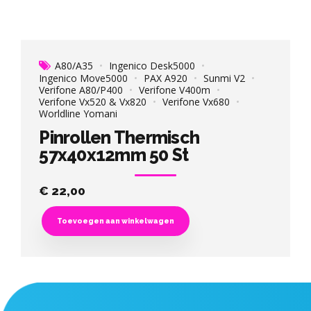
A80/A35
Ingenico Desk5000
Ingenico Move5000
PAX A920
Sunmi V2
Verifone A80/P400
Verifone V400m
Verifone Vx520 & Vx820
Verifone Vx680
Worldline Yomani
Pinrollen Thermisch
57x40x12mm 50 St
€
22,00
Toevoegen aan winkelwagen