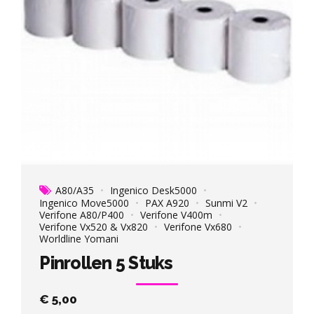
A80/A35
Ingenico Desk5000
Ingenico Move5000
PAX A920
Sunmi V2
Verifone A80/P400
Verifone V400m
Verifone Vx520 & Vx820
Verifone Vx680
Worldline Yomani
Pinrollen 5 Stuks
€
5,00