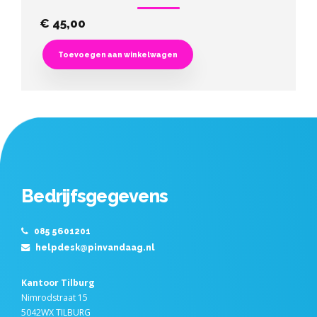
€
45,00
Toevoegen aan winkelwagen
Bedrijfsgegevens
085 5601201
helpdesk@pinvandaag.nl
Kantoor Tilburg
Nimrodstraat 15
5042WX TILBURG