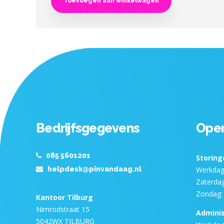
Toevoegen aan winkelwagen
Bedrijfsgegevens
Open
085 5601201
Storing
helpdesk@pinvandaag.nl
Werkdage
Zaterdag
Zondag: 
Kantoor Tilburg
Nimrodstraat 15
Adminis
5042WX TILBURG