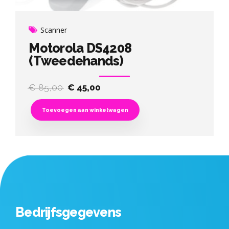
Scanner
Motorola DS4208
(Tweedehands)
Original
Current
€
85,00
€
45,00
price
price
was:
is:
Toevoegen aan winkelwagen
€ 85,00.
€ 45,00.
Bedrijfsgegevens