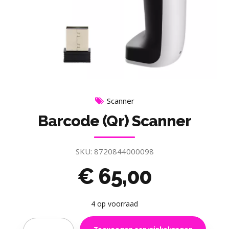
Scanner
Barcode (Qr) Scanner
SKU:
8720844000098
€
65,00
4 op voorraad
Quantity