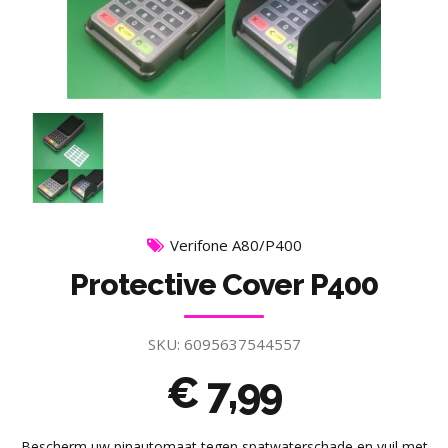
Verifone A80/P400
Protective Cover P400
SKU:
6095637544557
€
7,99
Bescherm uw pinautomaat tegen spatwaterschade en vuil met