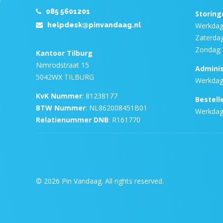
085 5601201
Storing
helpdesk@pinvandaag.nl
Werkdage
Zaterdag
Zondag: 
Kantoor Tilburg
Nimrodstraat 15
Adminis
5042WX TILBURG
Werkdage
KvK Nummer
: 81238177
Bestell
BTW Nummer
: NL862008451B01
Werkdage
Relatienummer DNB
: R161770
©
2026 Pin Vandaag. All rights reserved.