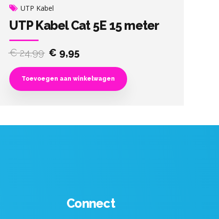
UTP Kabel
UTP Kabel Cat 5E 15 meter
Original
Current
€
24,99
€
9,95
price
price
was:
is:
Toevoegen aan winkelwagen
€ 24,99.
€ 9,95.
Connect