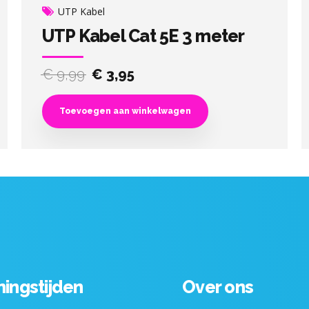
UTP Kabel
UTP Kabel Cat 5E 3 meter
Original
Current
€
9,99
€
3,95
price
price
was:
is:
Toevoegen aan winkelwagen
€ 9,99.
€ 3,95.
ingstijden
Over ons