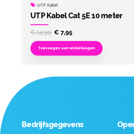
UTP Kabel
UTP Kabel Cat 5E 10 meter
Original
Current
€
14,99
€
7,95
price
price
was:
is:
Toevoegen aan winkelwagen
€ 14,99.
€ 7,95.
Bedrijfsgegevens
Open