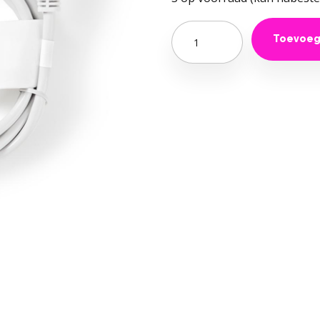
€ 
Quantity
Toevoeg