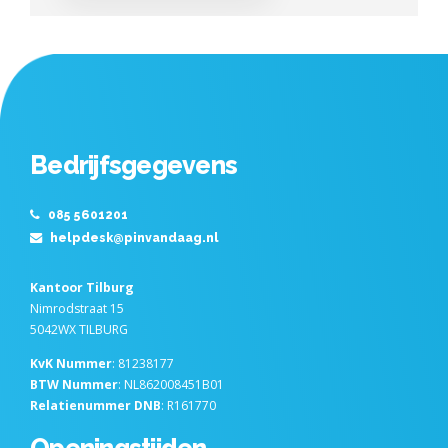
Bedrijfsgegevens
085 5601201
helpdesk@pinvandaag.nl
Kantoor Tilburg
Nimrodstraat 15
5042WX TILBURG
KvK Nummer
: 81238177
BTW Nummer
: NL862008451B01
Relatienummer DNB
: R161770
Openingstijden