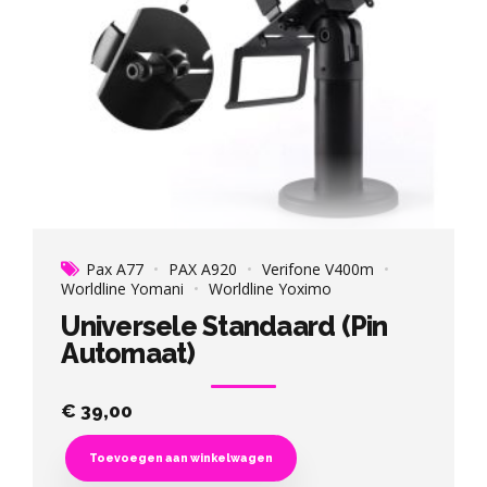
Pax A77
PAX A920
Verifone V400m
Worldline Yomani
Worldline Yoximo
Universele Standaard (Pin
Automaat)
€
39,00
Toevoegen aan winkelwagen