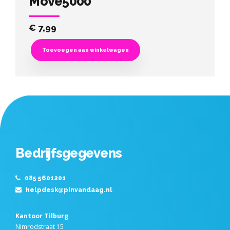
Move5000
€
7,99
Toevoegen aan winkelwagen
Bedrijfsgegevens
085 5601201
helpdesk@pinvandaag.nl
Kantoor Tilburg
Nimrodstraat 15