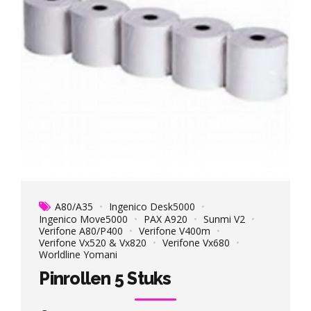
A80/A35
Ingenico Desk5000
Ingenico Move5000
PAX A920
Sunmi V2
Verifone A80/P400
Verifone V400m
Verifone Vx520 & Vx820
Verifone Vx680
Worldline Yomani
Pinrollen 5 Stuks