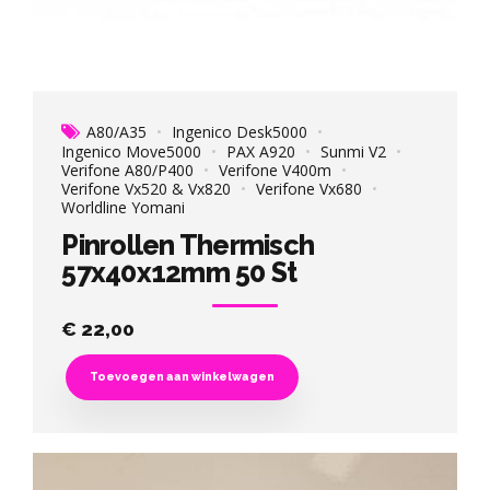
A80/A35
Ingenico Desk5000
Ingenico Move5000
PAX A920
Sunmi V2
Verifone A80/P400
Verifone V400m
Verifone Vx520 & Vx820
Verifone Vx680
Worldline Yomani
Pinrollen Thermisch
57x40x12mm 50 St
€
22,00
Toevoegen aan winkelwagen